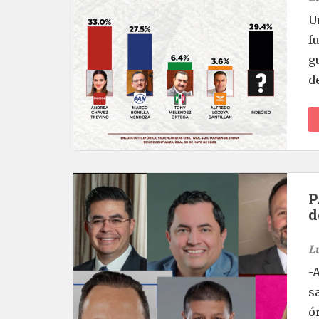
U
f
g
de
P
d
L
-
s
ó