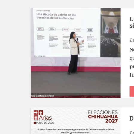
L
s
L
N
q
p
l
D
L