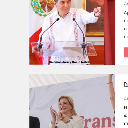
L
A
d
c
d
I
L
H
4
m