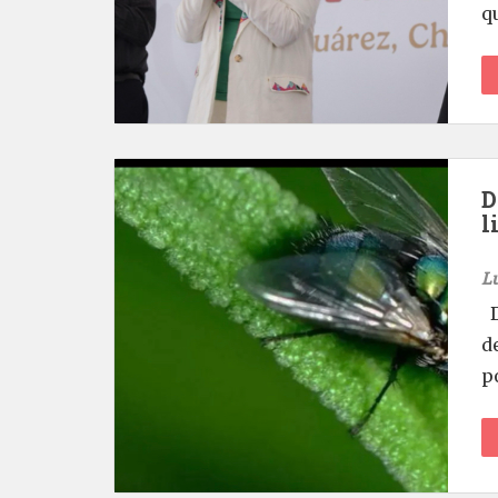
q
D
l
L
D
d
p