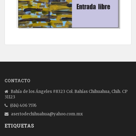
CONTACTO
Bahía de los Ángeles #8323 Col. Bahías Chihuahua, Chih. CP
31123
(614) 406 7576
asertodechihuahua@yahoo.com.mx
ETIQUETAS