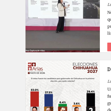
L
N
q
p
l
D
L
U
f
g
de