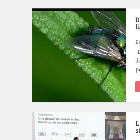
D
l
L
D
d
p
L
s