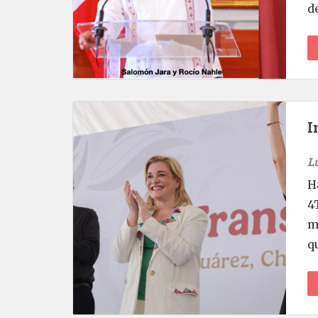
d
I
L
H
4
m
q