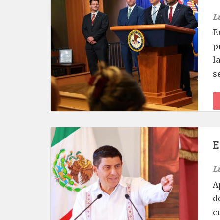
L
E
p
l
s
E
L
A
d
c