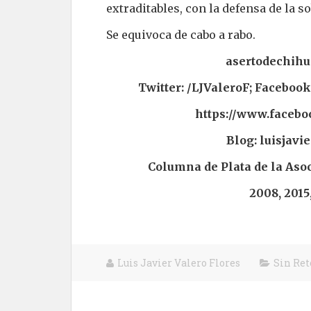
extraditables, con la defensa de la s
Se equivoca de cabo a rabo.
asertodechih
Twitter: /LJValeroF; Faceboo
https://www.faceb
Blog: luisjavi
Columna de Plata de la Asoci
2008, 2015
Luis Javier Valero Flores
Sin Re